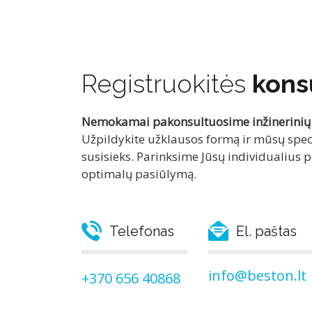
Registruokitės
konsu
Nemokamai pakonsultuosime inžinerinių 
Užpildykite užklausos formą ir mūsų speci
susisieks. Parinksime Jūsų individualius p
optimalų pasiūlymą.
Telefonas
El. paštas
info@beston.lt
+370 656 40868