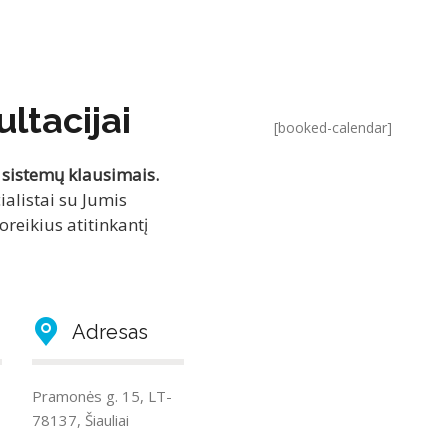
ltacijai
[booked-calendar]
sistemų klausimais.
alistai su Jumis
oreikius atitinkantį
Adresas
Pramonės g. 15, LT-
78137, Šiauliai