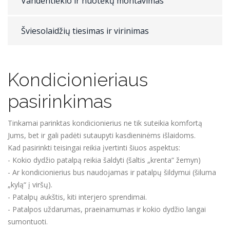
Vandentiekio ir nuotėkų montavimas
Šviesolaidžių tiesimas ir virinimas
Kondicionieriaus
pasirinkimas
Tinkamai parinktas kondicionierius ne tik suteikia komfortą
Jums, bet ir gali padėti sutaupyti kasdieninėms išlaidoms.
Kad pasirinkti teisingai reikia įvertinti šiuos aspektus:
- Kokio dydžio patalpą reikia šaldyti (šaltis „krenta“ žemyn)
- Ar kondicionierius bus naudojamas ir patalpų šildymui (šiluma
„kylą“ į viršų).
- Patalpų aukštis, kiti interjero sprendimai.
- Patalpos uždarumas, praeinamumas ir kokio dydžio langai
sumontuoti.