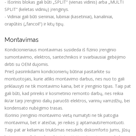
- Išorinis blokas gali būti „SPLIT“ (vienas vidinis) arba „MULTI
SPLIT“ (keletas vidinių) įrenginys.
- Vidiniai gali būti sieniniai, lubiniai (kasetiniai), kanaliniai,
orapūtės („fancoil“) ir kitų tipų.
Montavimas
Kondicionieriaus montavimas susideda iš fizinio įrenginio
sumontavimo, elektros, santechnikos ir svarbiausiai gebėjimo
dirbti su OEM dujomis.
Prieš pasirinkdami kondicionierių būtinai pasitarkite su
montuotojais, kurie atliks montavimo darbus, nes nuo to gali
priklausyti ne tik montavimo kaina, bet ir įrenginio tipas. Taip pat
gali būti, kad prireiks ir kosmetinio remonto darbų, nes reikia
iki/ar tarp įrenginio dalių paruošti elektros, varinių vamzdžių, bei
kondensato nubėgimo trasas.
Išorinio įrenginio montavimo vietą numatyti ne tik patogia
montavimui, bet ir ateičiai, jei reikės jį aptarnauti/remontuoti.
Taip pat ar keliamas triukšmas nesukels diskomforto Jums, Jūsų