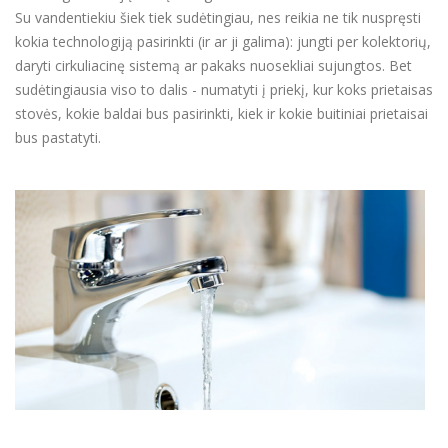
Su vandentiekiu šiek tiek sudėtingiau, nes reikia ne tik nuspręsti
kokia technologiją pasirinkti (ir ar ji galima): jungti per kolektorių,
daryti cirkuliacinę sistemą ar pakaks nuosekliai sujungtos. Bet
sudėtingiausia viso to dalis - numatyti į priekį, kur koks prietaisas
stovės, kokie baldai bus pasirinkti, kiek ir kokie buitiniai prietaisai
bus pastatyti.