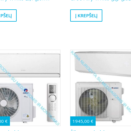
EPŠELĮ
Į KREPŠELĮ
00
€
1945,00
€