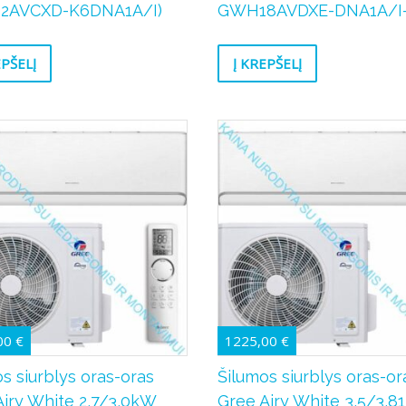
2AVCXD-K6DNA1A/I)
GWH18AVDXE-DNA1A/I-
EPŠELĮ
Į KREPŠELĮ
00
€
1225,00
€
s siurblys oras-oras
Šilumos siurblys oras-or
Airy White 2,7/3,0kW
Gree Airy White 3,5/3,