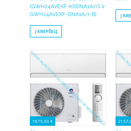
(GWH24AVEXF-K6DNA1A/O ir
GWH24AVEXF-DNA1A/I-B)
Į KR
Į KREPŠELĮ
1875,00
€
2157,