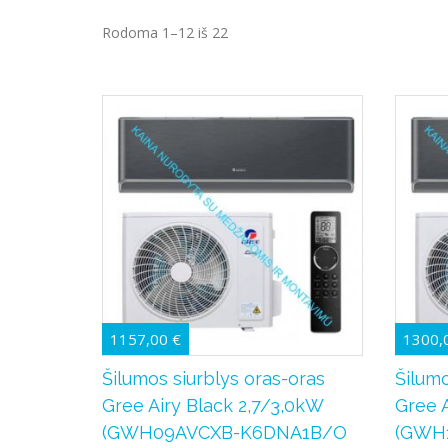
Rodoma 1–12 iš 22
1157,00
€
1300,
Šilumos siurblys oras-oras
Šilumo
Gree Airy Black 2,7/3,0kW
Gree 
(GWH09AVCXB-K6DNA1B/O
(GWH