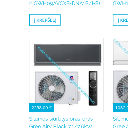
ir GWH09AVCXB-DNA1B/I-B)
GWH1
Į KREPŠELĮ
Į KR
2258,00
€
1082,
Šilumos siurblys oras-oras
Šilumo
Gree Airy Black 7,1/7,8kW
Gree 