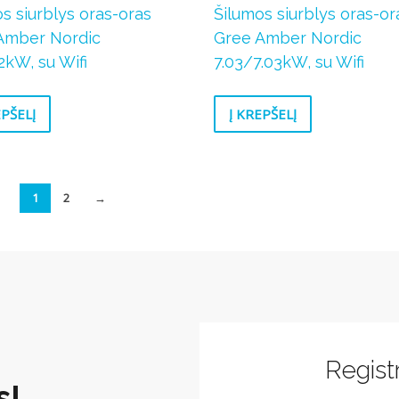
s siurblys oras-oras
Šilumos siurblys oras-or
Amber Nordic
Gree Amber Nordic
2kW, su Wifi
7.03/7.03kW, su Wifi
EPŠELĮ
Į KREPŠELĮ
1
2
→
Registr
s!