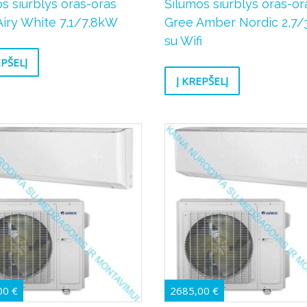
s siurblys oras-oras
Šilumos siurblys oras-or
Airy White 7,1/7,8kW
Gree Amber Nordic 2,7/
su Wifi
EPŠELĮ
Į KREPŠELĮ
00
€
2685,00
€