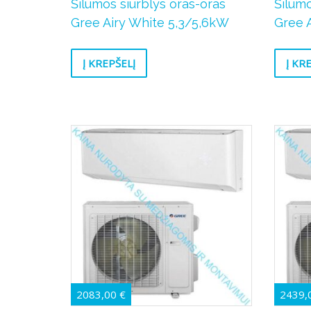
Šilumos siurblys oras-oras
Šilumo
Gree Airy White 5,3/5,6kW
Gree 
Į KREPŠELĮ
Į KR
2083,00
€
2439,