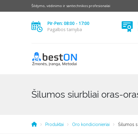
Šildymo, vėdinimo ir santechnikos profesionalai
Pir-Pen: 08:00 - 17:00
Pagalbos tarnyba
Šilumos siurbliai oras-ora
Produktai
Oro kondicionieriai
Šilumos si