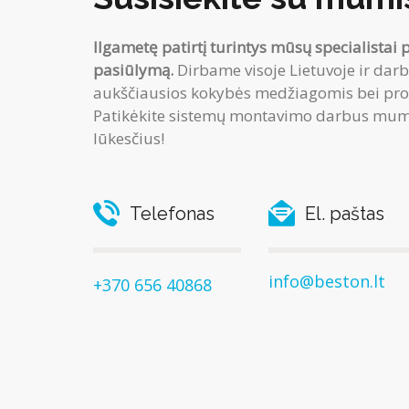
Ilgametę patirtį turintys mūsų specialistai 
pasiūlymą.
Dirbame visoje Lietuvoje ir darb
aukščiausios kokybės medžiagomis bei profe
Patikėkite sistemų montavimo darbus mums
lūkesčius!
Telefonas
El. paštas
info@beston.lt
+370 656 40868