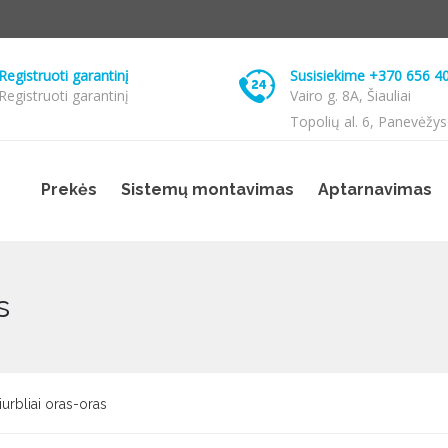
Registruoti garantinį
Susisiekime +370 656 4
Registruoti garantinį
Vairo g. 8A, Šiauliai
Topolių al. 6, Panevėžys
Prekės
Sistemų montavimas
Aptarnavimas
s
urbliai oras-oras