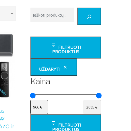
Tik
paieška
FILTRUOTI
PRODUKTUS
UŽDARYTI
Kaina
as
kW
FILTRUOTI
/O ir
PRODUKTUS