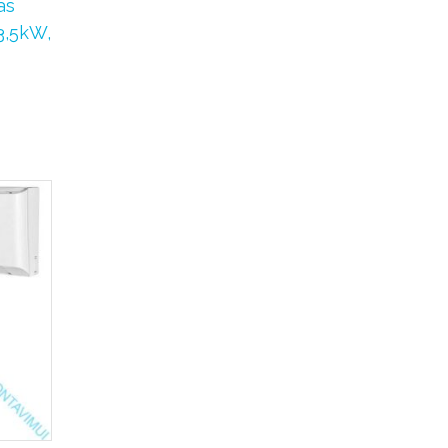
as
3,5kW,