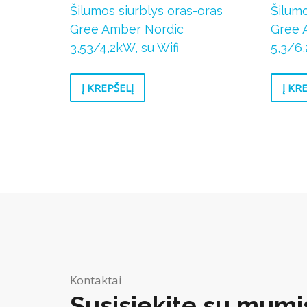
Šilumos siurblys oras-oras
Šilumo
Gree Amber Nordic
Gree 
3,53/4,2kW, su Wifi
5,3/6,
Į KREPŠELĮ
Į KR
Kontaktai
Susisiekite su mumi