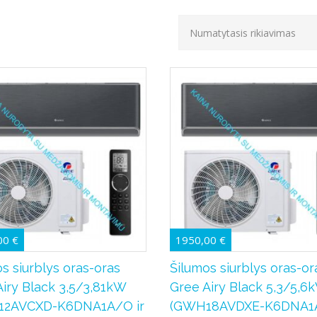
00
€
1950,00
€
s siurblys oras-oras
Šilumos siurblys oras-or
Airy Black 3,5/3,81kW
Gree Airy Black 5,3/5,6
12AVCXD-K6DNA1A/O ir
(GWH18AVDXE-K6DNA1A