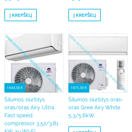
Į KREPŠELĮ
Į KREPŠELĮ
1644,00
€
1875,00
€
Šilumos siurblys
Šilumos siurblys oras-
oras/oras Airy Ultra
oras Gree Airy White
Fast speed
5,3/5,6kW
compressor 3,52/3,81
kW, su Wi-Fi