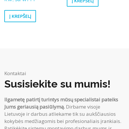
Į KREPŠELĮ
Į KREPŠELĮ
Kontaktai
Susisiekite su mumis!
Ilgametę patirtį turintys mūsų specialistai pateiks
Jums geriausią pasiūlymą.
Dirbame visoje
Lietuvoje ir darbus atliekame tik su aukščiausios
kokybės medžiagomis bei profesionaliais įrankiais.
Patikėkite sistemų montavimo darbus mums ir