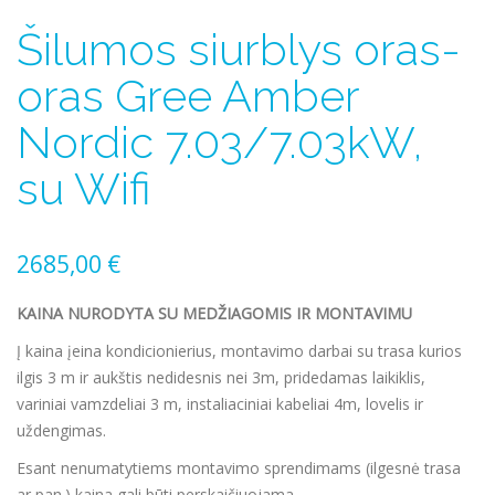
Šilumos siurblys oras-
oras Gree Amber
Nordic 7.03/7.03kW,
su Wifi
2685,00
€
KAINA NURODYTA SU MEDŽIAGOMIS IR MONTAVIMU
Į kaina įeina kondicionierius, montavimo darbai su trasa kurios
ilgis 3 m ir aukštis nedidesnis nei 3m, pridedamas laikiklis,
variniai vamzdeliai 3 m, instaliaciniai kabeliai 4m, lovelis ir
uždengimas.
Esant nenumatytiems montavimo sprendimams (ilgesnė trasa
ar pan.) kaina gali būti perskaičiuojama.