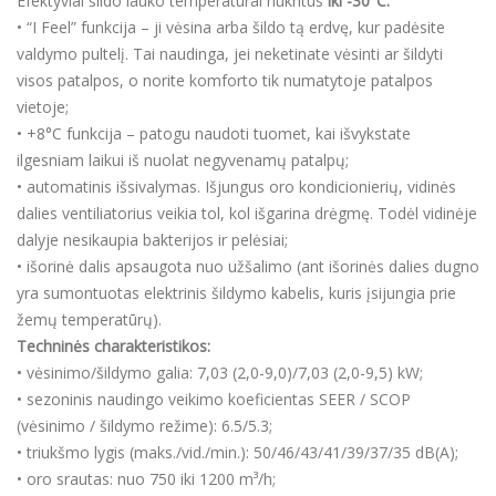
Efektyviai šildo lauko temperatūrai nukritus
iki -30°C.
• “I Feel” funkcija – ji vėsina arba šildo tą erdvę, kur padėsite
valdymo pultelį. Tai naudinga, jei neketinate vėsinti ar šildyti
visos patalpos, o norite komforto tik numatytoje patalpos
vietoje;
• +8°C funkcija – patogu naudoti tuomet, kai išvykstate
ilgesniam laikui iš nuolat negyvenamų patalpų;
• automatinis išsivalymas. Išjungus oro kondicionierių, vidinės
dalies ventiliatorius veikia tol, kol išgarina drėgmę. Todėl vidinėje
dalyje nesikaupia bakterijos ir pelėsiai;
• išorinė dalis apsaugota nuo užšalimo (ant išorinės dalies dugno
yra sumontuotas elektrinis šildymo kabelis, kuris įsijungia prie
žemų temperatūrų).
Techninės charakteristikos:
• vėsinimo/šildymo galia: 7,03 (2,0-9,0)/7,03 (2,0-9,5) kW;
• sezoninis naudingo veikimo koeficientas SEER / SCOP
(vėsinimo / šildymo režime): 6.5/5.3;
• triukšmo lygis (maks./vid./min.): 50/46/43/41/39/37/35 dB(A);
• oro srautas: nuo 750 iki 1200 m³/h;