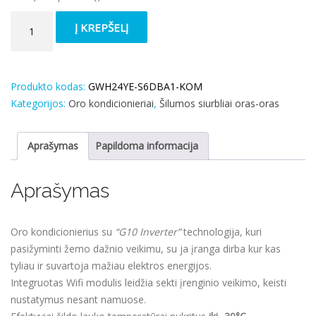
produkto
Į KREPŠELĮ
kiekis:
Šilumos
siurblys
oras-
Produkto kodas:
GWH24YE-S6DBA1-KOM
oras
Kategorijos:
Oro kondicionieriai
,
Šilumos siurbliai oras-oras
Gree
Amber
Aprašymas
Papildoma informacija
Nordic
7.03/7.03kW,
Aprašymas
su
Wifi
Oro kondicionierius su
“G10 Inverter”
technologija, kuri
pasižyminti žemo dažnio veikimu, su ja įranga dirba kur kas
tyliau ir suvartoja mažiau elektros energijos.
Integruotas Wifi modulis leidžia sekti įrenginio veikimo, keisti
nustatymus nesant namuose.