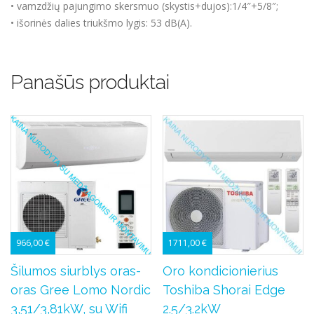
• vamzdžių pajungimo skersmuo (skystis+dujos):1/4″+5/8″;
• išorinės dalies triukšmo lygis: 53 dB(A).
Panašūs produktai
966,00
€
1711,00
€
Šilumos siurblys oras-
Oro kondicionierius
oras Gree Lomo Nordic
Toshiba Shorai Edge
3,51/3,81kW, su Wifi
2.5/3.2kW