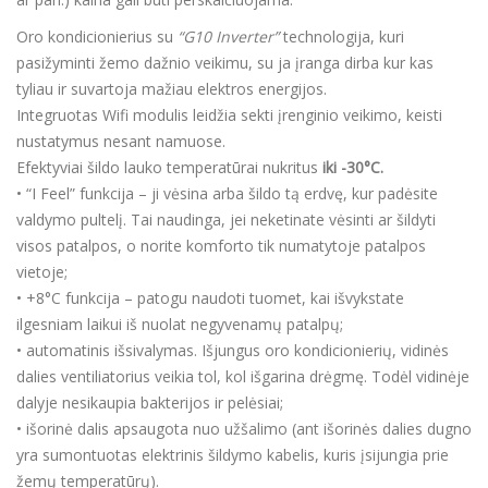
Oro kondicionierius su
“G10 Inverter”
technologija, kuri
pasižyminti žemo dažnio veikimu, su ja įranga dirba kur kas
tyliau ir suvartoja mažiau elektros energijos.
Integruotas Wifi modulis leidžia sekti įrenginio veikimo, keisti
nustatymus nesant namuose.
Efektyviai šildo lauko temperatūrai nukritus
iki -30°C.
• “I Feel” funkcija – ji vėsina arba šildo tą erdvę, kur padėsite
valdymo pultelį. Tai naudinga, jei neketinate vėsinti ar šildyti
visos patalpos, o norite komforto tik numatytoje patalpos
vietoje;
• +8°C funkcija – patogu naudoti tuomet, kai išvykstate
ilgesniam laikui iš nuolat negyvenamų patalpų;
• automatinis išsivalymas. Išjungus oro kondicionierių, vidinės
dalies ventiliatorius veikia tol, kol išgarina drėgmę. Todėl vidinėje
dalyje nesikaupia bakterijos ir pelėsiai;
• išorinė dalis apsaugota nuo užšalimo (ant išorinės dalies dugno
yra sumontuotas elektrinis šildymo kabelis, kuris įsijungia prie
žemų temperatūrų).