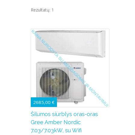
Rezultatų: 1
2685,00
€
Šilumos siurblys oras-oras
Gree Amber Nordic
7.03/7.03kW, su Wifi