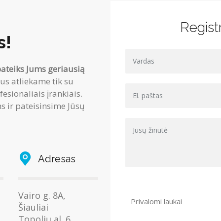
Registr
s!
pateiks Jums geriausią
us atliekame tik su
sionaliais įrankiais.
 ir pateisinsime Jūsų
Adresas
Vairo g. 8A,
Privalomi laukai
Šiauliai
Topolių al. 6,