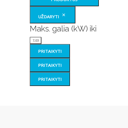
UŽDARYTI
Maks. galia (kW) iki
Maks.
7,03
galia
PRITAIKYTI
(kW)
iki
PRITAIKYTI
PRITAIKYTI