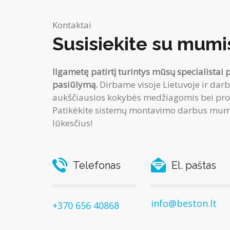
Kontaktai
Susisiekite su mumi
Ilgametę patirtį turintys mūsų specialistai 
pasiūlymą.
Dirbame visoje Lietuvoje ir darb
aukščiausios kokybės medžiagomis bei profe
Patikėkite sistemų montavimo darbus mums
lūkesčius!
Telefonas
El. paštas
info@beston.lt
+370 656 40868