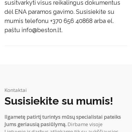
susitvarkyti visus reikalingus dokumentus
dėl ENA paramos gavimo. Susisiekite su
mumis telefonu +370 656 40868 arba el.
paštu info@beston.lt.
Kontaktai
Susisiekite su mumis!
Ilgametę patirtį turintys mūsų specialistai pateiks
Jums geriausią pasiūlymą.
Dirbame visoje
Lietuvoje ir darbus atliekame tik su aukščiausios