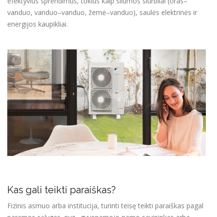
efektyvius sprendimus, tokius kaip šilumos siurbliai (oras–
vanduo, vanduo–vanduo, žemė–vanduo), saulės elektrinės ir
energijos kaupikliai.
Kas gali teikti paraiškas?
Fizinis asmuo arba institucija, turinti teisę teikti paraiškas pagal