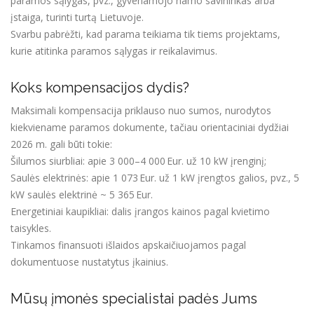
paramos sąlygas, pvz., gyvenamojo namo savininkas arba
įstaiga, turinti turtą Lietuvoje.
Svarbu pabrėžti, kad parama teikiama tik tiems projektams,
kurie atitinka paramos sąlygas ir reikalavimus.
Koks kompensacijos dydis?
Maksimali kompensacija priklauso nuo sumos, nurodytos
kiekviename paramos dokumente, tačiau orientaciniai dydžiai
2026 m. gali būti tokie:
Šilumos siurbliai: apie 3 000–4 000 Eur. už 10 kW įrenginį;
Saulės elektrinės: apie 1 073 Eur. už 1 kW įrengtos galios, pvz., 5
kW saulės elektrinė ~ 5 365 Eur.
Energetiniai kaupikliai: dalis įrangos kainos pagal kvietimo
taisykles.
Tinkamos finansuoti išlaidos apskaičiuojamos pagal
dokumentuose nustatytus įkainius.
Mūsų įmonės specialistai padės Jums