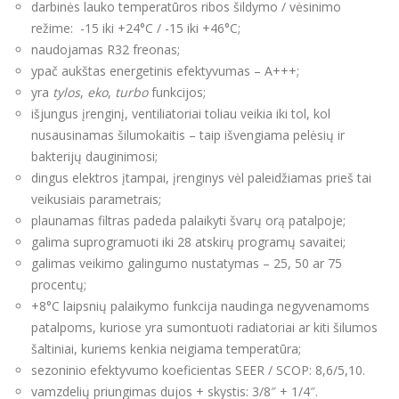
darbinės lauko temperatūros ribos šildymo / vėsinimo
režime: -15 iki +24°C / -15 iki +46°C;
naudojamas R32 freonas;
ypač aukštas energetinis efektyvumas – A+++;
yra
tylos
,
eko
,
turbo
funkcijos;
išjungus įrenginį, ventiliatoriai toliau veikia iki tol, kol
nusausinamas šilumokaitis – taip išvengiama pelėsių ir
bakterijų dauginimosi;
dingus elektros įtampai, įrenginys vėl paleidžiamas prieš tai
veikusiais parametrais;
plaunamas filtras padeda palaikyti švarų orą patalpoje;
galima suprogramuoti iki 28 atskirų programų savaitei;
galimas veikimo galingumo nustatymas – 25, 50 ar 75
procentų;
+8°C laipsnių palaikymo funkcija naudinga negyvenamoms
patalpoms, kuriose yra sumontuoti radiatoriai ar kiti šilumos
šaltiniai, kuriems kenkia neigiama temperatūra;
sezoninio efektyvumo koeficientas SEER / SCOP: 8,6/5,10.
vamzdelių priungimas dujos + skystis: 3/8″ + 1/4″.