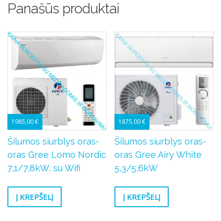
Panašūs produktai
1985,00
€
1875,00
€
Šilumos siurblys oras-
Šilumos siurblys oras-
oras Gree Lomo Nordic
oras Gree Airy White
7,1/7,8kW, su Wifi
5,3/5,6kW
Į KREPŠELĮ
Į KREPŠELĮ