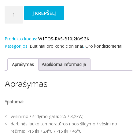
produkto
Į KREPŠELĮ
kiekis:
Oro
kondicionierius
Toshiba
Produkto kodas:
W1TOS-RAS-B10J2KVSGK
Shorai
Kategorijos:
Buitiniai oro kondicionieriai
,
Oro kondicionieriai
Edge
2.5/3.2kW
Aprašymas
Papildoma informacija
Aprašymas
Ypatumai:
vėsinimo / šildymo galia: 2,5 / 3,2kW;
darbinės lauko temperatūros ribos šildymo / vėsinimo
režime: -15 iki +24°C / -15 iki +46°C;