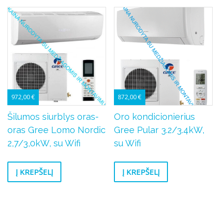
972,00
€
872,00
€
Šilumos siurblys oras-
Oro kondicionierius
oras Gree Lomo Nordic
Gree Pular 3.2/3.4kW,
2,7/3,0kW, su Wifi
su Wifi
Į KREPŠELĮ
Į KREPŠELĮ