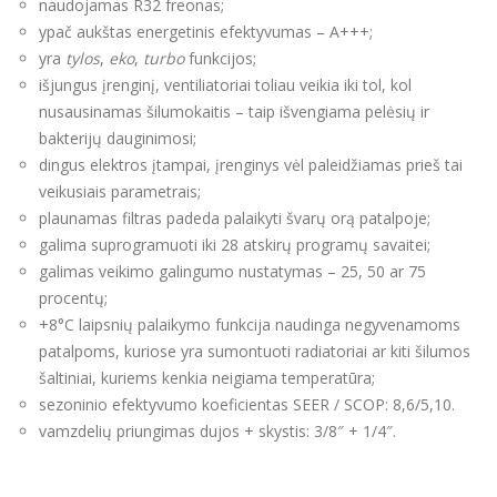
naudojamas R32 freonas;
ypač aukštas energetinis efektyvumas – A+++;
yra
tylos
,
eko
,
turbo
funkcijos;
išjungus įrenginį, ventiliatoriai toliau veikia iki tol, kol
nusausinamas šilumokaitis – taip išvengiama pelėsių ir
bakterijų dauginimosi;
dingus elektros įtampai, įrenginys vėl paleidžiamas prieš tai
veikusiais parametrais;
plaunamas filtras padeda palaikyti švarų orą patalpoje;
galima suprogramuoti iki 28 atskirų programų savaitei;
galimas veikimo galingumo nustatymas – 25, 50 ar 75
procentų;
+8°C laipsnių palaikymo funkcija naudinga negyvenamoms
patalpoms, kuriose yra sumontuoti radiatoriai ar kiti šilumos
šaltiniai, kuriems kenkia neigiama temperatūra;
sezoninio efektyvumo koeficientas SEER / SCOP: 8,6/5,10.
vamzdelių priungimas dujos + skystis: 3/8″ + 1/4″.