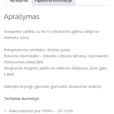
Aprašymas
Papildoma informacija
su
Wi-
Aprašymas
Fi
ir
Bluetooth
Komplekte valdiklis su Wi-Fi ir Bluetooth (galima valdyti be
valdikliu
interneto ryšio)
Rekuperatorius vertikalus, dešinės pusės.
Rotacinis šilumokaitis – tinkantis Lietuvos klimatui, neužšalantis.
Efektyvumas siekia 88%
Integruotas drėgmės jutiklis bei elektrinis šildytuvas, kurio galia
0,8kW.
Galimybė prijungti gartraukį (gartraukis užsakomas atskirai).
Techniniai duomenys:
Maks.našumas prie 100Pa – 261 m3/h