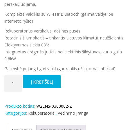
perskaičiuojama.
Komplekte valdiklis su Wi-Fi ir Bluetooth (galima valdyti be
interneto ryšio)
Rekuperatorius vertikalus, dešinės pusės.
Rotacinis šilumokaitis – tinkantis Lietuvos klimatui, neužšalantis.
Efektyvumas siekia 88%
Integruotas drėgmės jutiklis bei elektrinis šildytuvas, kurio galia
0,8kW.
Galimybė prijungti gartraukį (gartraukis užsakomas atskirai).
produkto
Į KREPŠELĮ
kiekis:
Rekuperatorius
ENSY
WAVE
Produkto kodas:
W2ENS-0300002-2
200H
Kategorijos:
Rekuperatoriai
,
Vėdinimo įranga
vert.
deš.p.