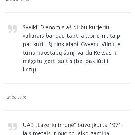
Sveiki! Dienomis aš dirbu kurjeriu,
vakarais bandau tapti aktoriumi, taip
pat kuriu šį tinklalapį. Gyvenu Vilniuje,
turiu nuostabų šunį, vardu Reksas, ir
mėgstu gerti sultis (bei pakliūti į
lietų).
…arba taip:
UAB „Lazerių įmonė“ buvo įkurta 1971-
iais metais ir nuo to laiko gamina