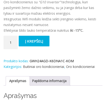
Oro kondicionierius su
“G10 Inverter”
technologija, kuri
pasižyminti žemo dažnio veikimu, su ja įranga dirba kur kas
tyliau ir suvartoja mažiau elektros energijos.
Integruotas Wifi modulis leidžia sekti įrenginio veikimo, keisti
nustatymus nesant namuose.
Efektyviai šildo lauko temperatūrai nukritus
iki -15°C.
produkto
Į KREPŠELĮ
kiekis:
Oro
kondicionierius
Gree
Produkto kodas:
GWH24AGD-K6DNA1C-KOM
Pular
Kategorijos:
Buitiniai oro kondicionieriai
,
Oro kondicionieriai
6.2/6.5kW,
su
Aprašymas
Papildoma informacija
Wifi
Aprašymas