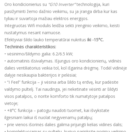
Oro kondicionierius su
“G10 Inverter”
technologija, kuri
pasižyminti žemo dažnio veikimu, su ja įranga dirba kur kas
tyliau ir suvartoja mažiau elektros energijos.
Integruotas Wifi modulis leidžia sekti įrenginio veikimo, keisti
nustatymus nesant namuose.
Efektyviai šildo lauko temperatūrai nukritus
iki -15°C.
Techninės charakteristikos:
• vėsinimo/šildymo galia: 6.2/6.5 kW;
• automatinis išsivalymas. Išjungus oro kondicionierių, vidinės
dalies ventiliatorius veikia tol, kol išgarina drėgmę. Todėl vidinėje
dalyje nesikaupia bakterijos ir pelėsiai;
• “I Feel” funkcija – ji vėsina arba šildo tą erdvę, kur padėsite
valdymo pultelį. Tai naudinga, jei neketinate vėsinti ar šildyti
visos patalpos, o norite komforto tik numatytoje patalpos
vietoje;
• +8°C funkcija – patogu naudoti tuomet, kai išvykstate
ilgesniam laikui iš nuolat negyvenamų patalpų;
• prie vienos išorinės dalies galima prijungti kelias vidines dalis;
• komplektuojamas su pulteliu, kuriuo parinksite norimą veikimo