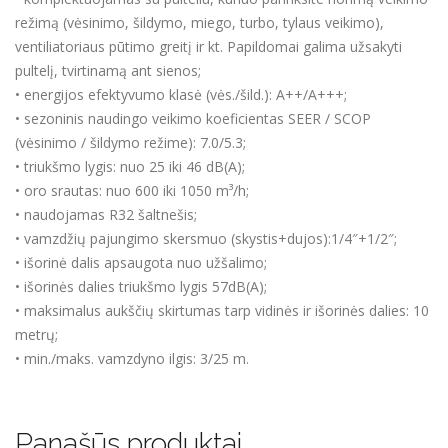
režimą (vėsinimo, šildymo, miego, turbo, tylaus veikimo),
ventiliatoriaus pūtimo greitį ir kt. Papildomai galima užsakyti
pultelį, tvirtinamą ant sienos;
• energijos efektyvumo klasė (vės./šild.): A++/A+++;
• sezoninis naudingo veikimo koeficientas SEER / SCOP
(vėsinimo / šildymo režime): 7.0/5.3;
• triukšmo lygis: nuo 25 iki 46 dB(A);
• oro srautas: nuo 600 iki 1050 m³/h;
• naudojamas R32 šaltnešis;
• vamzdžių pajungimo skersmuo (skystis+dujos):1/4″+1/2″;
• išorinė dalis apsaugota nuo užšalimo;
• išorinės dalies triukšmo lygis 57dB(A);
• maksimalus aukščių skirtumas tarp vidinės ir išorinės dalies: 10
metrų;
• min./maks. vamzdyno ilgis: 3/25 m.
Panašūs produktai