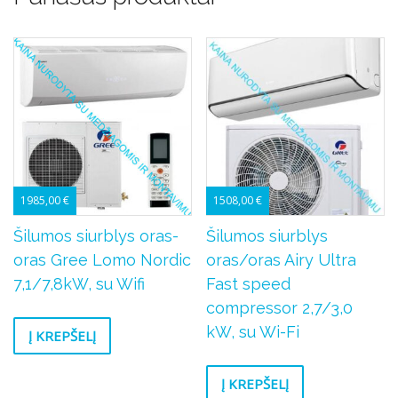
1985,00
€
1508,00
€
Šilumos siurblys oras-
Šilumos siurblys
oras Gree Lomo Nordic
oras/oras Airy Ultra
7,1/7,8kW, su Wifi
Fast speed
compressor 2,7/3,0
kW, su Wi-Fi
Į KREPŠELĮ
Į KREPŠELĮ