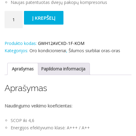
Naujas patentuotas dviejų pakopų kompresorius
produkto
Į KREPŠELĮ
kiekis:
Šilumos
siurblys
oras/oras
Produkto kodas:
GWH12AVCXD-1F-KOM
Airy
Kategorijos:
Oro kondicionieriai
,
Šilumos siurbliai oras-oras
Ultra
Fast
Aprašymas
Papildoma informacija
speed
compressor
Aprašymas
3,52/3,81
kW,
su
Naudingumo veikimo koeficientas:
Wi-
Fi
SCOP iki 4,6
Energijos efektyvumo klasė: A+++ / A++