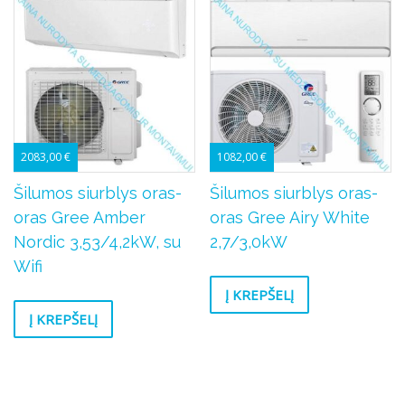
2083,00
€
1082,00
€
Šilumos siurblys oras-
Šilumos siurblys oras-
oras Gree Amber
oras Gree Airy White
Nordic 3,53/4,2kW, su
2,7/3,0kW
Wifi
Į KREPŠELĮ
Į KREPŠELĮ