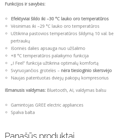
Funkcijos ir savybės:
Efektyviai šildo iki –30 °C lauko oro temperatūros
Vėsinimas iki –29 °C lauko oro temperatūros
Užtikrina pastovios temperatūros šildymą 10 val. be
pertraukų
Išorinės dalies apsauga nuo užšalimo
+8 °C temperatūros palaikymo funkcija
„I Feel” funkcija užtikrina optimalų komfortą
Svyruojančios grotelės –
nėra tiesioginio skersvėjo
Naujas patentuotas dviejų pakopų kompresorius
Išmanusis valdymas:
Bluetooth, AI, valdymas balsu
Gamintojas GREE electric appliances
Spalva balta
Panašūs produktai