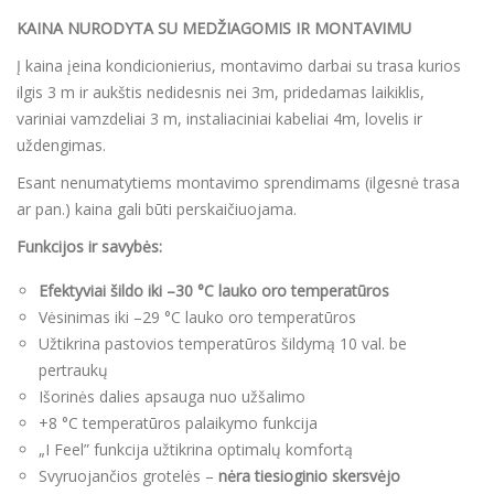
KAINA NURODYTA SU MEDŽIAGOMIS IR MONTAVIMU
Į kaina įeina kondicionierius, montavimo darbai su trasa kurios
ilgis 3 m ir aukštis nedidesnis nei 3m, pridedamas laikiklis,
variniai vamzdeliai 3 m, instaliaciniai kabeliai 4m, lovelis ir
uždengimas.
Esant nenumatytiems montavimo sprendimams (ilgesnė trasa
ar pan.) kaina gali būti perskaičiuojama.
Funkcijos ir savybės:
Efektyviai šildo iki –30 °C lauko oro temperatūros
Vėsinimas iki –29 °C lauko oro temperatūros
Užtikrina pastovios temperatūros šildymą 10 val. be
pertraukų
Išorinės dalies apsauga nuo užšalimo
+8 °C temperatūros palaikymo funkcija
„I Feel” funkcija užtikrina optimalų komfortą
Svyruojančios grotelės –
nėra tiesioginio skersvėjo